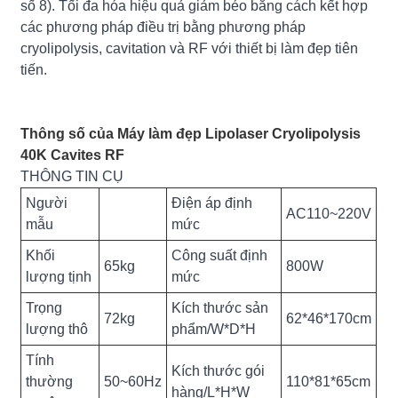
số 8). Tối đa hóa hiệu quả giảm béo bằng cách kết hợp
các phương pháp điều trị bằng phương pháp
cryolipolysis, cavitation và RF với thiết bị làm đẹp tiên
tiến.
Thông số của Máy làm đẹp Lipolaser Cryolipolysis
40K Cavites RF
THÔNG TIN CỤ
Người
Điện áp định
AC110~220V
mẫu
mức
Khối
Công suất định
65kg
800W
lượng tịnh
mức
Trọng
Kích thước sản
72kg
62*46*170cm
lượng thô
phẩm/W*D*H
Tính
Kích thước gói
thường
50~60Hz
110*81*65cm
hàng/L*H*W