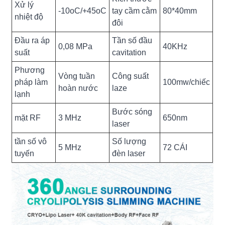
Xử lý
-10oC/+45oC
tay cầm cằm
80*40mm
nhiệt độ
đôi
Đầu ra áp
Tần số đầu
0,08 MPa
40KHz
suất
cavitation
Phương
Vòng tuần
Công suất
pháp làm
100mw/chiếc
hoàn nước
laze
lạnh
Bước sóng
mặt RF
3 MHz
650nm
laser
tần số vô
Số lượng
5 MHz
72 CÁI
tuyến
đèn laser