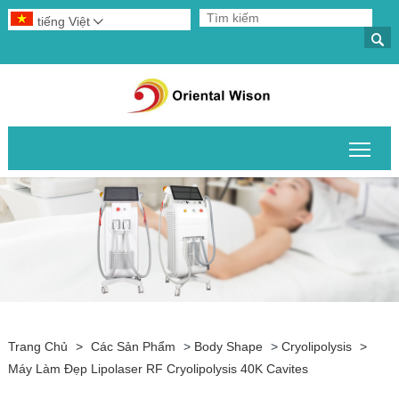
tiếng Việt


Chuy
Trang Chủ
>
Các Sản Phẩm
>
Body Shape
>
Cryolipolysis
>
Máy Làm Đẹp Lipolaser RF Cryolipolysis 40K Cavites