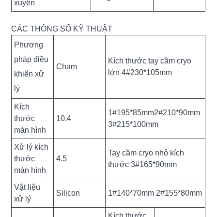
xuyên
CÁC THÔNG SỐ KỸ THUẬT
Phương
pháp điều
Kích thước tay cầm cryo
Chạm
lớn 4#230*105mm
khiển xử
lý
Kích
1#195*85mm2#210*90mm
thước
10.4
3#215*100mm
màn hình
Xử lý kích
Tay cầm cryo nhỏ kích
thước
4.5
thước 3#165*90mm
màn hình
Vật liệu
Silicon
1#140*70mm 2#155*80mm
xử lý
Kích thước