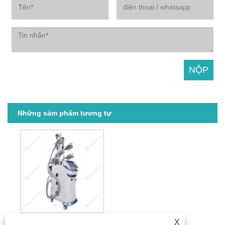
Những sảm phẩm tương tự
X
Liệu pháp áp lạnh Cryolipolysis MINI Giảm béo đường nét cơ thể