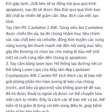
Khi gặp lạnh, chất béo sẽ tự động trải qua quá trình
apoptosis, sau đó sẽ được đào thải qua quá trình trao
đổi chất tự nhiên để giảm cân. Mục đích của việc tạo
hình
Tay cầm RF Cavitation 2.40K: Sóng siêu âm Cavitation
được chiếu lên da, tại đó chúng nhắm mục tiêu chính
xác vào chất béo và cellulite, đồng thời truyền các xung
năng lượng âm thanh mạnh mẽ đến mô vùng mục tiêu,
gây tổn thương có chọn lọc cho màng tế bào mỡ (mô
mỡ) và cuối cùng dẫn đến chúng bị apoptosis.
3. Tay cầm bằng laser lipo: Hệ thống tạo đường nét cơ
thể bằng Laser Lipo của Máy làm đẹp Lipolaser
Cryolipolysis 40K Cavites RF kích thích các tế bào mỡ
giải phóng phần lớn hàm lượng tế bào của chúng
(nước, axit béo và glycerol) vào không gian kẽ để sau
đó nó được thoát ra ngoài và được cơ thể chuyển hóa
một cách tự nhiên. Đây là cách các tế bào mỡ co lại, thể
hiện rõ là giảm đi từng cm trên vùng điều trị, giúp bệnh
nhân giảm béo hiệu quả.