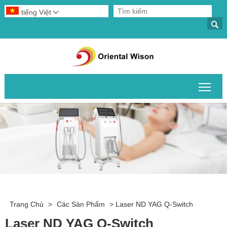
tiếng Việt


Chuy
Trang Chủ
>
Các Sản Phẩm
>
Laser ND YAG Q-Switch
Laser ND YAG Q-Switch