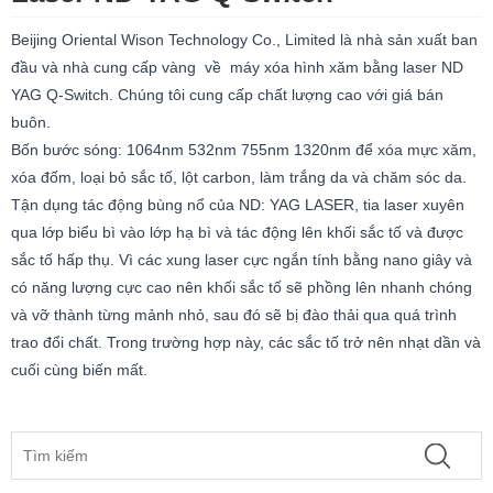
Beijing Oriental Wison Technology Co., Limited là nhà sản xuất ban
đầu và nhà cung cấp vàng về máy xóa hình xăm bằng laser ND
YAG Q-Switch. Chúng tôi cung cấp chất lượng cao với giá bán
buôn.
Bốn bước sóng: 1064nm 532nm 755nm 1320nm để xóa mực xăm,
xóa đốm, loại bỏ sắc tố, lột carbon, làm trắng da và chăm sóc da.
Tận dụng tác động bùng nổ của ND: YAG LASER, tia laser xuyên
qua lớp biểu bì vào lớp hạ bì và tác động lên khối sắc tố và được
sắc tố hấp thụ. Vì các xung laser cực ngắn tính bằng nano giây và
có năng lượng cực cao nên khối sắc tố sẽ phồng lên nhanh chóng
và vỡ thành từng mảnh nhỏ, sau đó sẽ bị đào thải qua quá trình
trao đổi chất. Trong trường hợp này, các sắc tố trở nên nhạt dần và
cuối cùng biến mất.