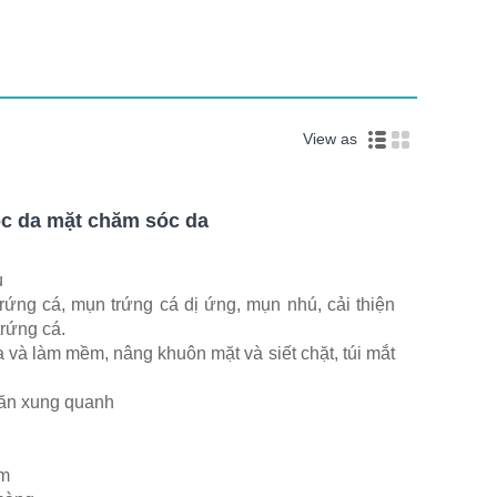
View as
óc da mặt chăm sóc da
u
rứng cá, mụn trứng cá dị ứng, mụn nhú, cải thiện
trứng cá.
 và làm mềm, nâng khuôn mặt và siết chặt, túi mắt
hăn xung quanh
ạm