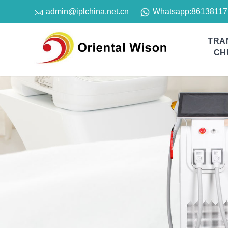

Whatsapp:
86138117
admin@iplchina.net.cn
TRA
CH