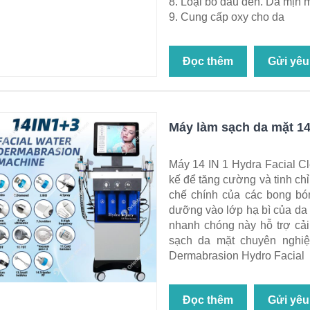
8. Loại bỏ đầu đen. Da mịn
9. Cung cấp oxy cho da
Đọc thêm
Gửi yêu
Máy làm sạch da mặt 14
Máy 14 IN 1 Hydra Facial Cl
kế để tăng cường và tinh chỉ
chế chính của các bong bó
dưỡng vào lớp hạ bì của da
nhanh chóng này hỗ trợ cải
sạch da mặt chuyên nghi
Dermabrasion Hydro Facial
Đọc thêm
Gửi yêu