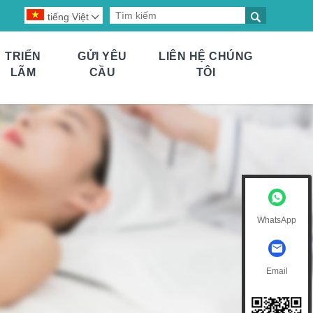

tiếng Việt

TRIỂN
GỬI YÊU
LIÊN HỆ CHÚNG
LÃM
CẦU
TÔI
WhatsApp
Email