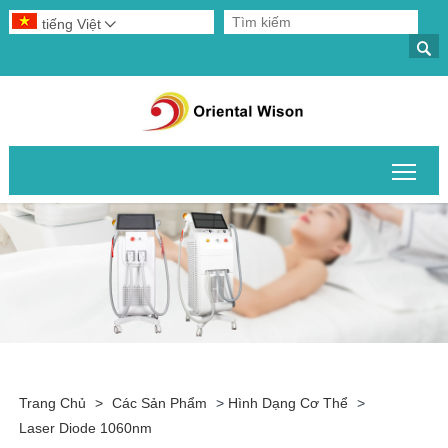
tiếng Việt


Chuy
Trang Chủ
>
Các Sản Phẩm
>
Hình Dạng Cơ Thể
>
Laser Diode 1060nm