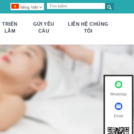

tiếng Việt

TRIỂN
GỬI YÊU
LIÊN HỆ CHÚNG
LÃM
CẦU
TÔI
WhatsApp
Email