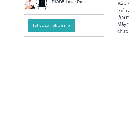
DIODE Laser Rush
Bắc K
Siêu 
làm m
Máy t
Tất cả sản phẩm mới
chức 