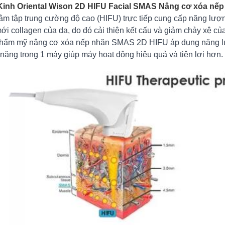
inh Oriental Wison 2D HIFU Facial SMAS Nâng cơ xóa nếp n
âm tập trung cường độ cao (HIFU) trực tiếp cung cấp năng lượn
ới collagen của da, do đó cải thiện kết cấu và giảm chảy xệ củ
hẩm mỹ nâng cơ xóa nếp nhăn SMAS 2D HIFU áp dụng năng lượ
năng trong 1 máy giúp máy hoạt động hiệu quả và tiện lợi hơn.