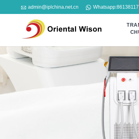

Whatsapp:
86138117
admin@iplchina.net.cn
TRA
CH