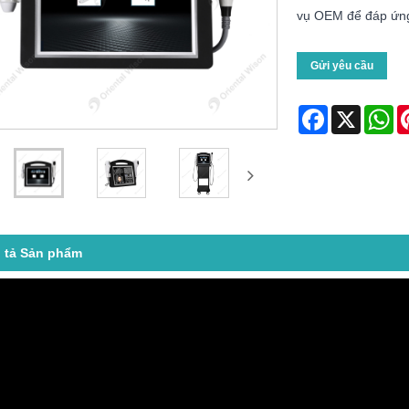
vụ OEM để đáp ứng
Gửi yêu cầu
Facebook
X
Wh
 tả Sản phẩm