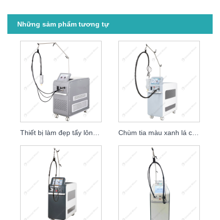
Những sảm phẩm tương tự
Thiết bị làm đẹp tẩy lông bằng laser Alexandrite 755nm
Chùm tia màu xanh lá cây kép PAINFREE Alexandrite Laser Ra mắt