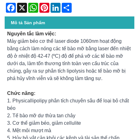
Facebook
X
WhatsApp
Pinterest
LinkedIn
Share
Mô tả Sản phẩm
Nguyên tắc làm việc:
Máy giảm béo cơ thể laser diode 1060nm hoạt động
bằng cách làm nóng các tế bào mỡ bằng laser đến nhiệt
độ ở nhiệt độ 42-47 (ºC) độ để phá vỡ các tế bào mỡ
dưới da, làm tổn thương tính toàn vẹn cấu trúc của
chúng, gây ra sự phân tích lipolysis hoặc tế bào mỡ bị
phá hủy vĩnh viễn và sẽ không làm tăng sự.
Chức năng:
1. Physicallipolipy phân tích chuyên sâu để loại bỏ chất
béo
2. Tế bào mỡ dư thừa tan chảy
3. Cơ thể giảm béo, giảm cellulite
4. Mệt mỏi mượt mà
5. Hủy bỏ vật cản khỏi các kênh và tài sản thế chấp