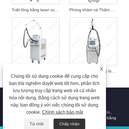
Triệt lông bằng laser xung dài 1064nm ND YAG
Phòng khám và Thẩm mỹ viện làm mát bằng không khí Alex Max Laser PRO
X
Loại bỏ mạch máu bằng laser Alexandrite bằng hệ thống làm mát bằng khí
Thiết bị vĩnh viễn tẩy lông bằng laser nhẹ nhàng công suất cao ND YAG
Chúng tôi sử dụng cookie để cung cấp cho
bạn trải nghiệm duyệt web tốt hơn, phân tích
lưu lượng truy cập trang web và cá nhân
hóa nội dung. Bằng cách sử dụng trang web
này, bạn đồng ý với việc chúng tôi sử dụng
cookie.
Chính sách bảo mật
Bản quyền © 2023 Beijing Oriental Wison Technology Co.,
Limited - Triệt lông bằng laser, Triệt lông, Máy làm đẹp bằng
laser - Bảo lưu mọi quyền.
Từ chối
Chấp nhận