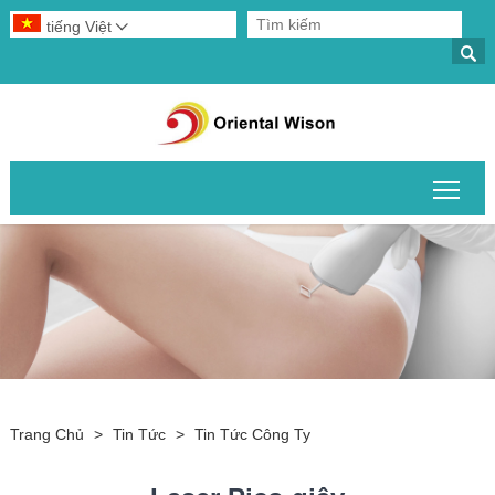
tiếng Việt


Chuy
Trang Chủ
>
Tin Tức
>
Tin Tức Công Ty