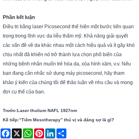
Phần kết luận
Điều trị bằng laser Picosecond thể hiện một bước tiến quan
trọng trong lĩnh vực da liễu thẩm mỹ. Khả năng giải quyết
các vấn đề về da khác nhau một cách hiệu quả và ít gây khó
chịu nhất đã khiến nó trở thành lựa chọn phổ biến của
những bệnh nhân muốn trẻ hóa da, xóa hình xăm, v.v. Nếu
bạn đang cân nhắc sử dụng máy picosecond, hãy tham
khảo ý kiến ​​của chúng tôi để thảo luận về nhu cầu và mong
đợi cụ thể của bạn.
Trước:
Laser thulium NAFL 1927nm
Kế tiếp:
“Tiêm Mesotherapy” thú vị và đáng sợ là gì?
Facebook
X
WhatsApp
Pinterest
LinkedIn
Share