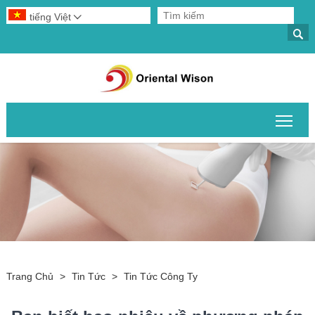
tiếng Việt


Chuy
Trang Chủ
>
Tin Tức
>
Tin Tức Công Ty