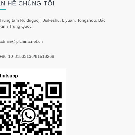
ÊN HỆ CHÚNG TÔI
Trung tâm Ruiduguoji, Jiukeshu, Liyuan, Tongzhou, Bắc
Kinh Trung Quốc
admin@iplchina.net.cn
+86-10-81533136
/
81518268