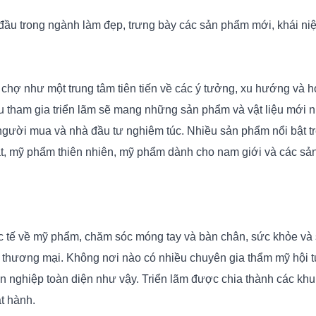
rong ngành làm đẹp, trưng bày các sản phẩm mới, khái niệm
chợ như một trung tâm tiên tiến về các ý tưởng, xu hướng và h
 tham gia triển lãm sẽ mang những sản phẩm và vật liệu mới nh
người mua và nhà đầu tư nghiêm túc. Nhiều sản phẩm nổi bật t
uật, mỹ phẩm thiên nhiên, mỹ phẩm dành cho nam giới và các s
uốc tế về mỹ phẩm, chăm sóc móng tay và bàn chân, sức khỏe và
 thương mại. Không nơi nào có nhiều chuyên gia thẩm mỹ hội t
ên nghiệp toàn diện như vậy. Triển lãm được chia thành các khu
t hành.