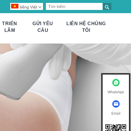

tiếng Việt

TRIỂN
GỬI YÊU
LIÊN HỆ CHÚNG
LÃM
CẦU
TÔI
WhatsApp
Email