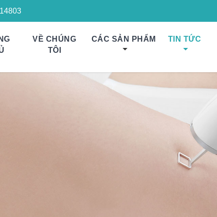
14803
NG
VỀ CHÚNG
CÁC SẢN PHẨM
TIN TỨC
Ủ
TÔI