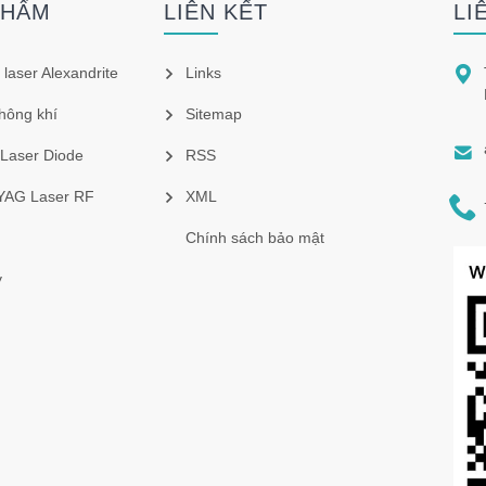
PHẨM
LIÊN KẾT
LI

 laser Alexandrite
Links
hông khí
Sitemap

 Laser Diode
RSS
 YAG Laser RF
XML

Chính sách bảo mật
y