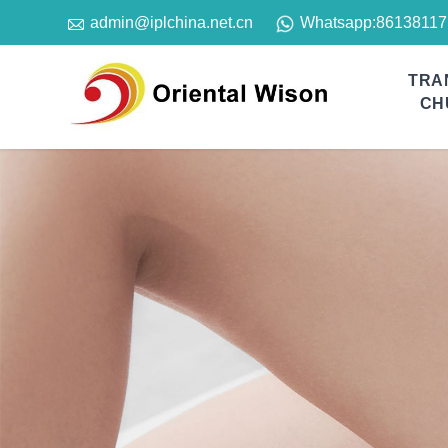

Whatsapp:
86138117
admin@iplchina.net.cn
TRA
CH