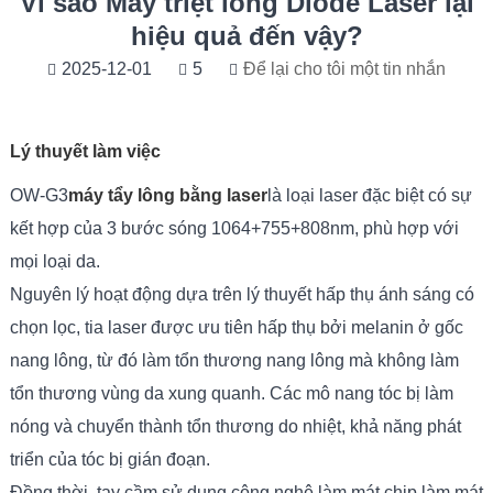
Vì sao Máy triệt lông Diode Laser lại
hiệu quả đến vậy?
2025-12-01
5
Để lại cho tôi một tin nhắn
Lý thuyết làm việc
OW-G3
máy tẩy lông bằng laser
là loại laser đặc biệt có sự
kết hợp của 3 bước sóng 1064+755+808nm, phù hợp với
mọi loại da.
Nguyên lý hoạt động dựa trên lý thuyết hấp thụ ánh sáng có
chọn lọc, tia laser được ưu tiên hấp thụ bởi melanin ở gốc
nang lông, từ đó làm tổn thương nang lông mà không làm
tổn thương vùng da xung quanh. Các mô nang tóc bị làm
nóng và chuyển thành tổn thương do nhiệt, khả năng phát
triển của tóc bị gián đoạn.
Đồng thời, tay cầm sử dụng công nghệ làm mát chip làm mát