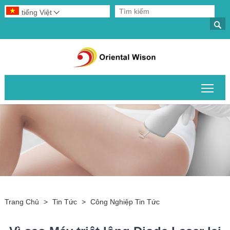
tiếng Việt


Chuy
Trang Chủ
>
Tin Tức
>
Công Nghiệp Tin Tức