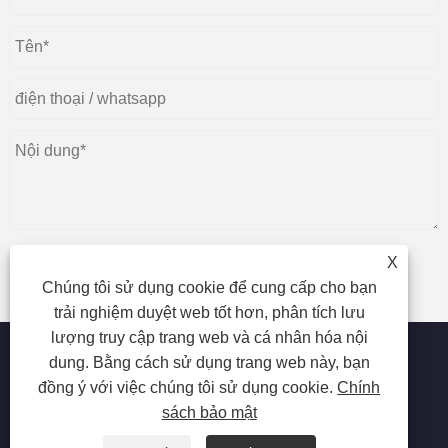
X
Chúng tôi sử dụng cookie để cung cấp cho bạn
nộp
trải nghiệm duyệt web tốt hơn, phân tích lưu
lượng truy cập trang web và cá nhân hóa nội
dung. Bằng cách sử dụng trang web này, bạn
đồng ý với việc chúng tôi sử dụng cookie.
Chính
Bản quyền © 2023 Beijing Oriental Wison Technology Co.,
sách bảo mật
Limited - Triệt lông bằng laser, Triệt lông, Máy làm đẹp bằng
laser - Bảo lưu mọi quyền.