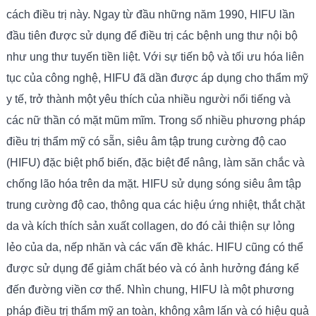
cách điều trị này. Ngay từ đầu những năm 1990, HIFU lần
đầu tiên được sử dụng để điều trị các bệnh ung thư nội bộ
như ung thư tuyến tiền liệt. Với sự tiến bộ và tối ưu hóa liên
tục của công nghệ, HIFU đã dần được áp dụng cho thẩm mỹ
y tế, trở thành một yêu thích của nhiều người nổi tiếng và
các nữ thần có mặt mũm mĩm. Trong số nhiều phương pháp
điều trị thẩm mỹ có sẵn, siêu âm tập trung cường độ cao
(HIFU) đặc biệt phổ biến, đặc biệt để nâng, làm săn chắc và
chống lão hóa trên da mặt. HIFU sử dụng sóng siêu âm tập
trung cường độ cao, thông qua các hiệu ứng nhiệt, thắt chặt
da và kích thích sản xuất collagen, do đó cải thiện sự lỏng
lẻo của da, nếp nhăn và các vấn đề khác. HIFU cũng có thể
được sử dụng để giảm chất béo và có ảnh hưởng đáng kể
đến đường viền cơ thể. Nhìn chung, HIFU là một phương
pháp điều trị thẩm mỹ an toàn, không xâm lấn và có hiệu quả