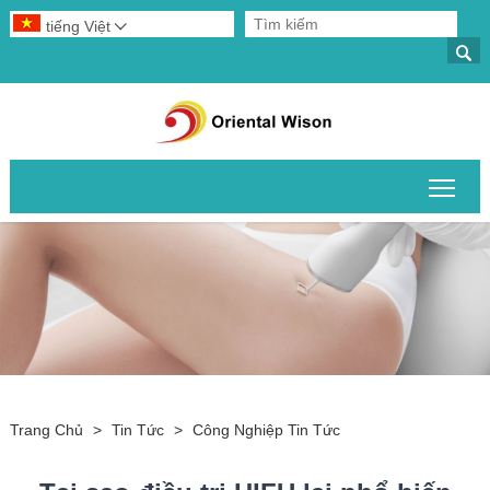
tiếng Việt


Chuy
Trang Chủ
>
Tin Tức
>
Công Nghiệp Tin Tức