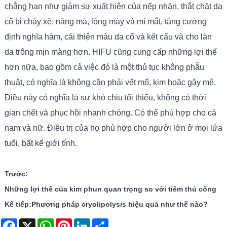
chẳng hạn như giảm sự xuất hiện của nếp nhăn, thắt chặt da
cổ bị chảy xệ, nâng má, lông mày và mí mắt, tăng cường
định nghĩa hàm, cải thiện màu da cổ và kết cấu và cho làn
da trông mịn màng hơn. HIFU cũng cung cấp những lợi thế
hơn nữa, bao gồm cả việc đó là một thủ tục không phẫu
thuật, có nghĩa là không cần phải vết mổ, kim hoặc gây mê.
Điều này có nghĩa là sự khó chịu tối thiểu, không có thời
gian chết và phục hồi nhanh chóng. Có thể phù hợp cho cả
nam và nữ. Điều trị của họ phù hợp cho người lớn ở mọi lứa
tuổi, bất kể giới tính.
Trước:
Những lợi thế của kim phun quan trọng so với tiêm thủ công
Kế tiếp:
Phương pháp cryolipolysis hiệu quả như thế nào?
Facebook
X
WhatsApp
Pinterest
LinkedIn
Share